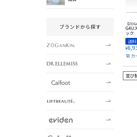
【ZOG
ブランドから探す
G4U
ック
送料
6,9
¥
カ
並び