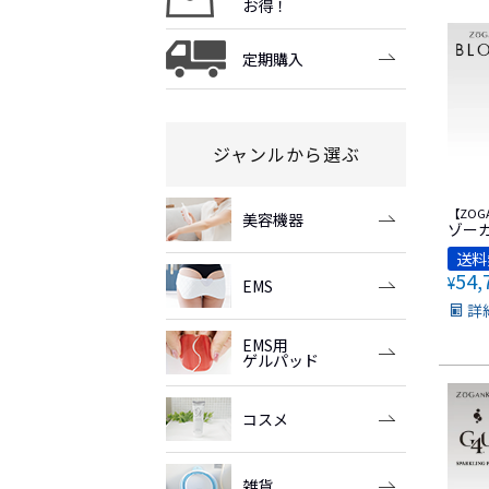
お得！
定期購入
ジャンルから選ぶ
【ZOG
美容機器
ゾー
送料
54,
¥
EMS
詳
EMS用
ゲルパッド
コスメ
雑貨