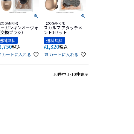
ZOGANKIN】
【ZOGANKIN】
ゾーガンキンオーヴォ
スカルプ アタッチメ
（交換ブラシ）
ント1セット
送料無料
送料無料
2,750
1,320
税込
¥
税込
カートに入れる
カートに入れる
10
件中
1
-
10
件表示