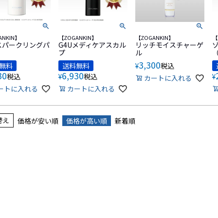
ANKIN】
【ZOGANKIN】
【ZOGANKIN】
【
スパークリングパ
G4Uメディケアスカル
リッチモイスチャーゲ
プ
ル
3,300
無料
送料無料
¥
税込
30
6,930
税込
¥
税込
¥
カートに入れる
ートに入れる
カートに入れる
替え
価格が安い順
価格が高い順
新着順