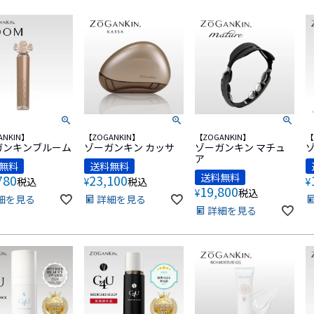
ANKIN】
【ZOGANKIN】
【ZOGANKIN】
【
ガンキンブルーム
ゾーガンキン カッサ
ゾーガンキン マチュ
ア
無料
送料無料
送料無料
780
23,100
税込
¥
税込
¥
19,800
¥
税込
細を見る
詳細を見る
詳細を見る