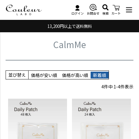
検索
お問合せ
ログイン
カート
13,200円以上で送料無料
CalmMe
並び替え
価格が安い順
価格が高い順
新着順
4
件中
1
-
4
件表示