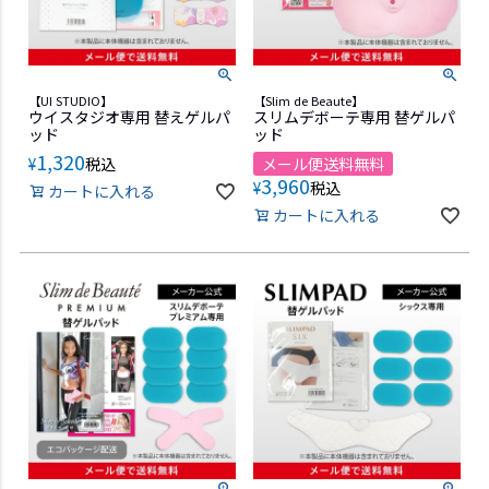
【UI STUDIO】
【Slim de Beaute】
ウイスタジオ専用 替えゲルパ
スリムデボーテ専用 替ゲルパ
ッド
ッド
1,320
¥
税込
メール便送料無料
3,960
¥
税込
カートに入れる
カートに入れる