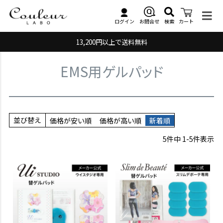
検索
お問合せ
ログイン
カート
13,200円以上で送料無料
EMS用ゲルパッド
並び替え
価格が安い順
価格が高い順
新着順
5
件中
1
-
5
件表示