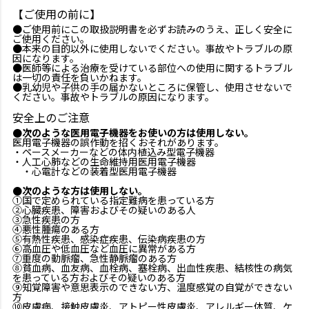
【ご使用の前に】
●ご使用前にこの取扱説明書を必ずお読みのうえ、正しく安全に
ご使用ください。
●本来の目的以外に使用しないでください。事故やトラブルの原
因になります。
●医師等による治療を受けている部位への使用に関するトラブル
は一切の責任を負いかねます。
●乳幼児や子供の手の届かないところに保管し、使用させないで
ください。事故やトラブルの原因になります。
安全上のご注意
●次のような医用電子機器をお使いの方は使用しない。
医用電子機器の誤作動を招くおそれがあります。
・ペースメーカーなどの体内植込み型電子機器
・人工心肺などの生命維持用医用電子機器
・心電計などの装着型医用電子機器
●次のような方は使用しない。
①国で定められている指定難病を患っている方
②心臓疾患、障害およびその疑いのある人
③急性疾患の方
④悪性腫瘍のある方
⑤有熱性疾患、感染症疾患、伝染病疾患の方
⑥高血圧や低血圧など血圧に異常がある方
⑦重度の動脈瘤、急性静脈瘤のある方
⑧貧血病、血友病、血栓病、塞栓病、出血性疾患、結核性の病気
を患っている方およびその疑いのある方
⑨知覚障害や意思表示のできない方、温度感覚の自覚ができない
方
⑩皮膚病、接触皮膚炎、アトピー性皮膚炎、アレルギー体質、ケ