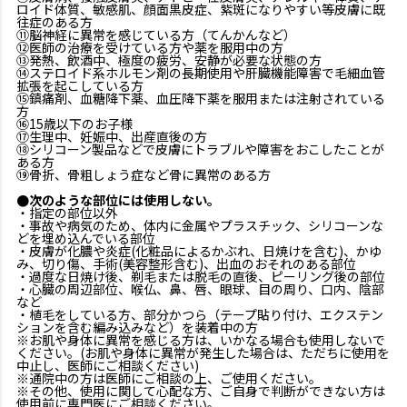
ロイド体質、敏感肌、顔面黒皮症、紫斑になりやすい等皮膚に既
往症のある方
⑪脳神経に異常を感じている方（てんかんなど）
⑫医師の治療を受けている方や薬を服用中の方
⑬発熱、飲酒中、極度の疲労、安静が必要な状態の方
⑭ステロイド系ホルモン剤の長期使用や肝臓機能障害で毛細血管
拡張を起こしている方
⑮鎮痛剤、血糖降下薬、血圧降下薬を服用または注射されている
方
⑯15歳以下のお子様
⑰生理中、妊娠中、出産直後の方
⑱シリコーン製品などで皮膚にトラブルや障害をおこしたことが
ある方
⑲骨折、骨粗しょう症など骨に異常のある方
●次のような部位には使用しない。
・指定の部位以外
・事故や病気のため、体内に金属やプラスチック、シリコーンな
どを埋め込んでいる部位
・皮膚が化膿や炎症(化粧品によるかぶれ、日焼けを含む)、かゆ
み、切り傷、手術(美容整形含む)、出血のおそれのある部位
・過度な日焼け後、剃毛または脱毛の直後、ピーリング後の部位
・心臓の周辺部位、喉仏、鼻、唇、眼球、目の周り、口内、陰部
など
・植毛をしている方、部分かつら（テープ貼り付け、エクステン
ションを含む編み込みなど）を装着中の方
※お肌や身体に異常を感じる方は、いかなる場合も使用しないで
ください。(お肌や身体に異常が発生した場合は、ただちに使用を
中止し、医師にご相談ください)
※通院中の方は医師にご相談の上、ご使用ください。
※その他、使用に関して心配な方、ご自身で判断ができない方は
使用前に専門医にご相談ください。