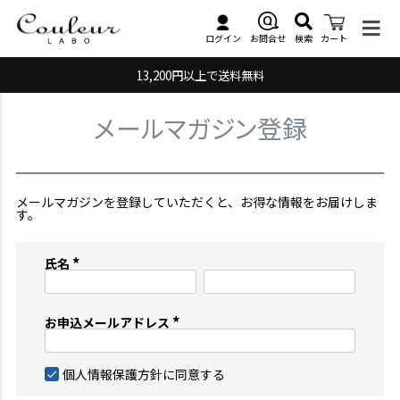
検索
お問合せ
ログイン
カート
13,200円以上で送料無料
メールマガジン登録
メールマガジンを登録していただくと、お得な情報をお届けしま
す。
氏名
(
必
須
)
お申込メールアドレス
(
必
須
)
個人情報保護方針
に同意する