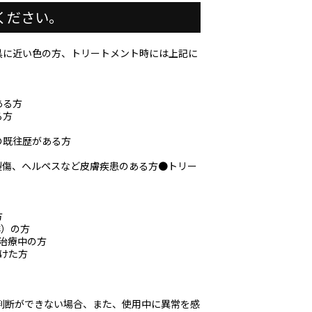
ください。
黒に近い色の方、トリートメント時には上記に
ある方
る方
の既往歴がある方
裂傷、ヘルペスなど皮膚疾患のある方●トリー
方
群）の方
治療中の方
けた方
判断ができない場合、また、使用中に異常を感