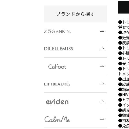
ブランドから探す
●ト
併せ
●現
●妊
●皮
●ト
●心
●ト
●光
●ト
トメ
●出
●皮
●糖
●H
●ヒ
●イ
●感
●鎮
●抗
●免