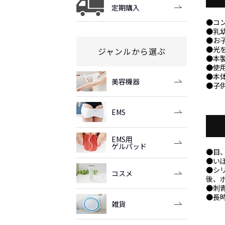
定期購入
●コ
●乳
●お
●光
ジャンルから選ぶ
●本
●使
●本
美容機器
●子
EMS
EMS用
ゲルパッド
●目
●い
●シ
コスメ
後、
●刺
●長
雑貨