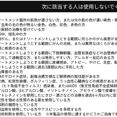
次に該当する人は使用しないで
リートメント箇所の肌色が適さない方、または元の肌の色が濃い褐色・
て生来の毛の色が明るい金色、白色、灰色、赤色の方
在医師の治療を受けている方
娠中、授乳中の方
膚がん、またはトリートメントしようとする範囲に何らかのがん疾患が
リートメントしようとする範囲にがんの兆候、または異常なほくろがあ
臓に疾患のある方
リートメントしようとする範囲に下肢静脈瘤、血管拡張症などの血管病
に対して過敏症な方、または発赤しやすい方、アレルギー反応のある方
リートメントしようとする範囲に皮膚感染、アトピー、やけど、炎症、
ントしようとする範囲に過去3週間以内に手術した方
血障害のある方
膚のケロイド症状、創傷治癒欠損など膠原病の既往歴がある方
尿病、紅斑性狼瘡、ポルフィリン症、うっ血性心臓病などの疾患がある
IV（ヒト免疫不全ウィルス）感染者、またはAIDS（後天性免疫不全症候
アルロン酸、βヒアルロン酸、イソトレチノイン、アゼライン酸で皮膚を
ソトレチノインを使用したにきび・酒さなどの治療を過去6ヶ月以内に受
光性を強める性質のある薬を使用している方
痛剤の服用をしている方
凝血剤を使用している方やアスピリンを多用する方
疫抑制剤を使用している方 ※本製品の使用に適するかどうかご自身で