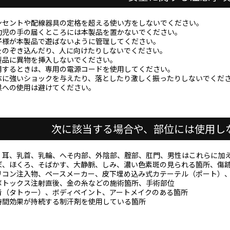
ンセントや配線器具の定格を超える使い方をしないでください。
幼児の手の届くところには本製品を置かないでください。
子様が本製品で遊ばないように管理してください。
をのぞき込んだり、人に向けたりしないでください。
製品に異物を挿入しないでください。
用するときは、専用の電源コードを使用してください。
体に強いショックを与えたり、落としたり激しく振ったりしないでくだ
供への使用は避けてください。
次に該当する場合や、部位には使用し
、耳、乳首、乳輪、へそ内部、外陰部、腟部、肛門、男性はこれらに加
ぼ、ほくろ、そばかす、大静脈、しみ、濃い色素斑の見られる箇所、傷
リコン注入物、ペースメーカー、皮下埋め込み式カテーテル（ポート）
ボトックス注射直後、金の糸などの施術箇所、手術部位
青（タトゥー）、ボディペイント、アートメイクのある箇所
時間効果が持続する制汗剤を使用している箇所