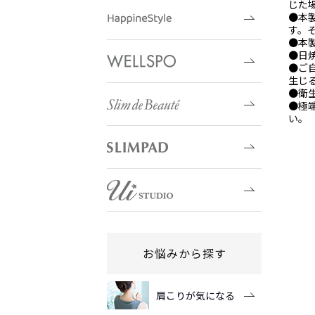
じた
●本
す。
●本
●日
●ご
生じ
●衛
●極
い。
お悩みから探す
肩こりが気になる