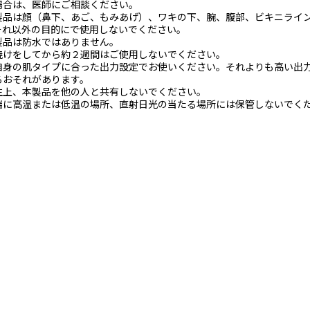
場合は、医師にご相談ください。
製品は顔（鼻下、あご、もみあげ）、ワキの下、腕、腹部、ビキニライ
それ以外の目的にで使用しないでください。
製品は防水ではありません。
焼けをしてから約２週間はご使用しないでください。
自身の肌タイプに合った出力設定でお使いください。それよりも高い出
るおそれがあります。
生上、本製品を他の人と共有しないでください。
端に高温または低温の場所、直射日光の当たる場所には保管しないでく