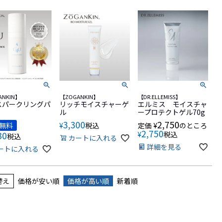
ANKIN】
【ZOGANKIN】
【DR.ELLEMISS】
スパークリングパ
リッチモイスチャーゲ
エルミス モイスチャ
ル
ープロテクトゲル70g
3,300
2,750
無料
¥
税込
定価
¥
のところ
2,750
30
¥
税込
税込
カートに入れる
詳細を見る
ートに入れる
替え
価格が安い順
価格が高い順
新着順