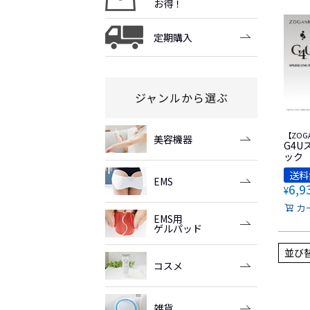
お得！
定期購入
ジャンルから選ぶ
【ZOG
美容機器
G4U
ック
送料
EMS
6,9
¥
カ
EMS用
ゲルパッド
並び
コスメ
雑貨