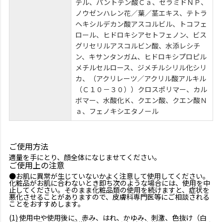
テル、パントテン酸Ｃａ、セラミドＮＰ、
ノウゼンハレン花／葉／茎エキス、テトラ
ヘキシルデカン酸アスコルビル、トコフェ
ロール、ヒドロキシアセトフェノン、ビス
グリセリルアスコルビン酸、水添レシチ
ン、キサンタンガム、ヒドロキシプロピル
メチルセルロース、ジメチルシリル化シリ
カ、（アクリレーツ／アクリル酸アルキル
（Ｃ１０－３０））クロスポリマー、カル
ボマー、水酸化Ｋ、クエン酸、クエン酸Ｎ
ａ、フェノキシエタノール
ご使用方法
適量を手にとり、顔全体になじませてください。
ご使用上の注意
●お肌に異常が生じていないかよく注意して使用してください。
化粧品がお肌に合わないとき即ち次のような場合には、使用を中
止してください。そのまま化粧品類の使用を続けますと、症状を
悪化させることがありますので、皮膚科専門医等にご相談される
ことをおすすめします。
(1) 使用中や使用後に、赤み、はれ、かゆみ、刺激、色抜け（白