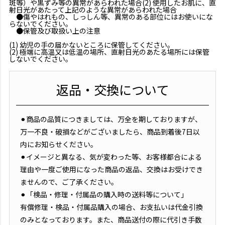
斑等）や黒ずみ等の異常があらわれた場合(2) 使用したお肌に、直
射日光があたって上記のような異常があらわれた場合
●傷やはれもの、しっしん等、異常のある部位にはお使いにな
らないでください。
●保管及び取扱い上の注意
(1) 幼児の手の届かないところに保管してください。
(2) 極端に高温又は低温の場所、直射日光のあたる場所には保管
しないでください。
返品・交換について
⚫︎商品の品質につきましては、万全を期しておりますが、
万一不良・破損などがございましたら、商品到着後7日以
内にお知らせください。
⚫︎イメージと異なる、気が変わった等、お客様都合による
理由や一度ご使用になった商品の返品、交換はお受けでき
ませんので、ご了承ください。
⚫︎「検品・修理・付属品の購入時の送料等について」
有償修理・検品・付属品購入の場合、お支払いは代金引換
のみとなっております。また、商品送付の際に代引き手数