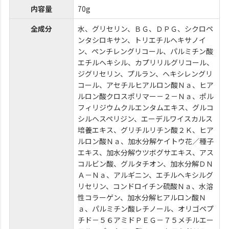
内容量
70g
全成分
水、グリセリン、ＢＧ、ＤＰＧ、シクロペ
ンタシロキサン、トリエチルヘキサノイ
ン、ペンチレングリコール、パルミチン酸
エチルヘキシル、カプリリルグリコール、
ジグリセリン、プルラン、ヘキシレングリ
コール、アセチルヒアルロン酸Ｎａ、ヒア
ルロン酸クロスポリマー－２－Ｎａ、ポル
フィリジウムクルエンタムエキス、グルコ
シルヘスペリジン、エーデルワイスカルス
培養エキス、グリチルリチン酸２Ｋ、ヒア
ルロン酸Ｎａ、加水分解ケイトウ花／種子
エキス、加水分解ウツボグサエキス、アス
コルビン酸、グルタチオン、加水分解ＤＮ
Ａ－Ｎａ、アルギニン、エチルヘキシルグ
リセリン、コンドロイチン硫酸Ｎａ、水溶
性コラーゲン、加水分解ヒアルロン酸Ｎ
ａ、パルミチン酸レチノール、オリゴペプ
チド－５６アミドＰＥＧ－７５メチルエー