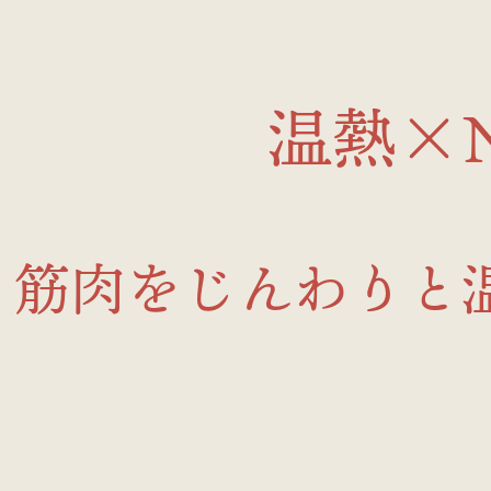
温熱×N
筋肉をじんわりと温